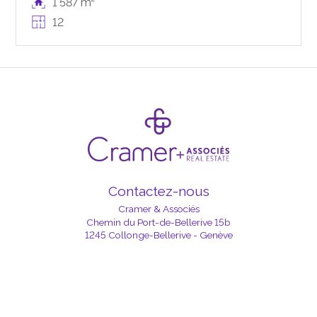
1'587 m²
12
Contactez-nous
Cramer & Associés
Chemin du Port-de-Bellerive 15b
1245 Collonge-Bellerive - Genève
Alexia :
+41 79 203 89 32
Chantal :
+41 79 449 29 60
info@crameretassocies.com