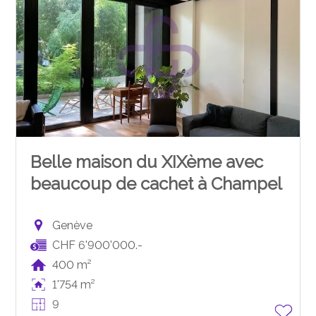
Belle maison du XIXème avec
beaucoup de cachet à Champel
Genève
CHF 6'900'000.-
400 m²
1'754 m²
9