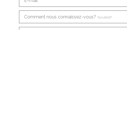
E-mail
Comment nous connaissez-vous?
facultatif
Demande d'informations
facultatif
J'accepte les
conditions
concernant le traiteme
Envoyer