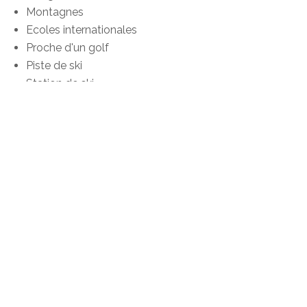
Montagnes
Ecoles internationales
Proche d'un golf
Piste de ski
Station de ski
Extérieur
Balcon(s)
Terrasse(s)
Jardin
Silencieux/tranquille
Dépendance
Parking
Garage
Intérieur