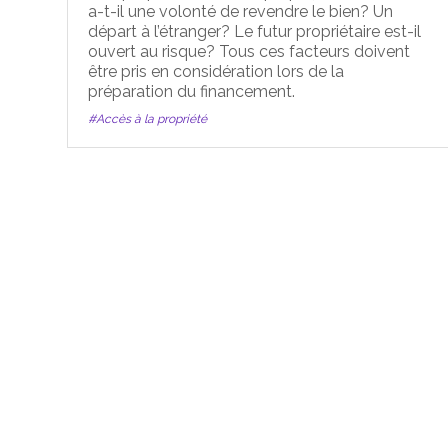
a-t-il une volonté de revendre le bien? Un
départ à l’étranger? Le futur propriétaire est-il
ouvert au risque? Tous ces facteurs doivent
être pris en considération lors de la
préparation du financement.
#Accès à la propriété
Contac
Cramer & A
Chemin du 
1245 Collo